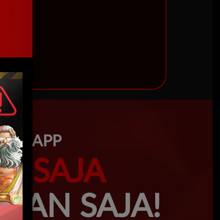
L77 APP
A SAJA
PAN SAJA!