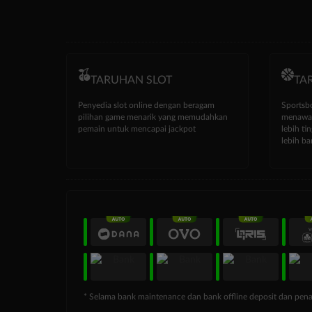
TARUHAN SLOT
TA
Penyedia slot online dengan beragam
Sportsb
pilihan game menarik yang memudahkan
menawar
pemain untuk mencapai jackpot
lebih ti
lebih b
* Selama bank maintenance dan bank offline deposit dan penar