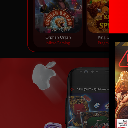
Orphan Organ
King Of Spears
MicroGaming
Pragmatic Play