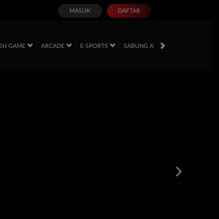
MASUK
DAFTAR
PROMOSI
SH GAME
ARCADE
E-SPORTS
SABUNG AYAM