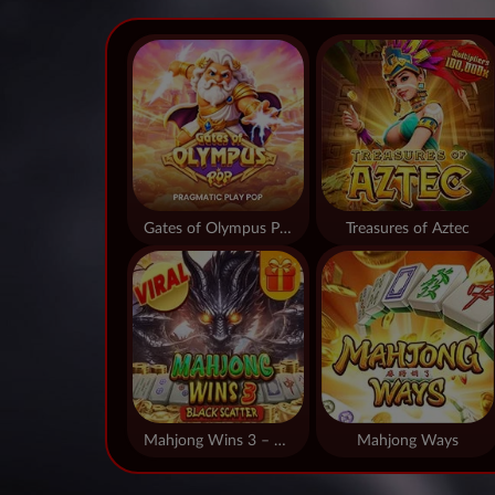
Gates of Olympus POP
Treasures of Aztec
Mahjong Wins 3 – Black Scatter
Mahjong Ways