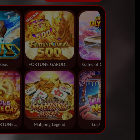
 Zeus
FORTUNE GARUDA 500
Gates of Olympus Roulette
MUSCLE FORTUNE CAT
Mahjong Legend
Lucky Neko
C