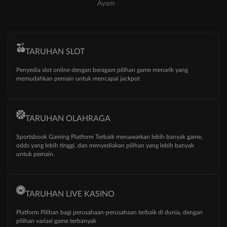
Ayam
TARUHAN SLOT
Penyedia slot online dengan beragam pilihan game menarik yang
memudahkan pemain untuk mencapai jackpot
TARUHAN OLAHRAGA
Sportsbook Gaming Platform Terbaik menawarkan lebih banyak game,
odds yang lebih tinggi, dan menyediakan pilihan yang lebih banyak
untuk pemain.
TARUHAN LIVE KASINO
Platform Pilihan bagi perusahaan-perusahaan terbaik di dunia, dengan
pilihan variasi game terbanyak