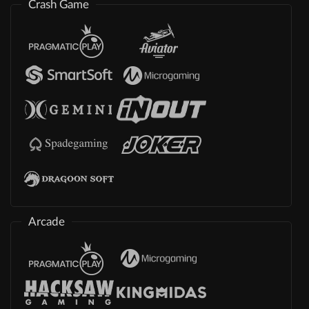
Crash Game
Arcade