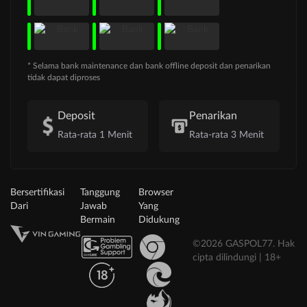
* Selama bank maintenance dan bank offline deposit dan penarikan
tidak dapat diproses
Deposit
Penarikan
Rata-rata 1 Menit
Rata-rata 3 Menit
Bersertifikasi
Tanggung
Browser
Dari
Jawab
Yang
Bermain
Didukung
©2026 GASPOL77. Hak
cipta dilindungi | 18+