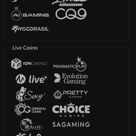
Live Casino