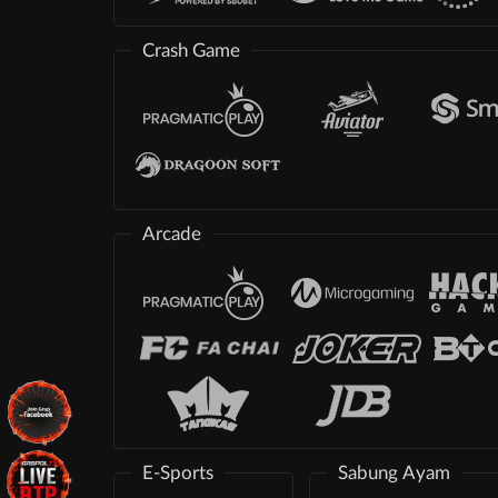
Crash Game
Arcade
E-Sports
Sabung Ayam