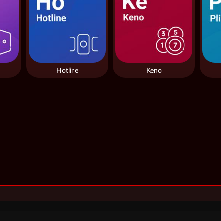
Hotline
Keno