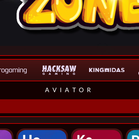
AVIATOR