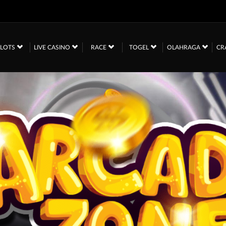
SLOTS
LIVE CASINO
RACE
TOGEL
OLAHRAGA
CR