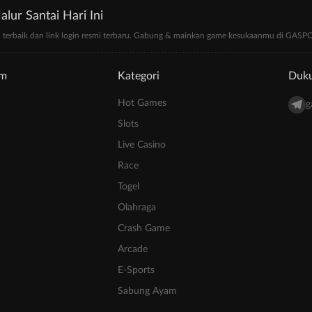
lur Santai Hari Ini
 terbaik dan link login resmi terbaru. Gabung & mainkan game kesukaanmu di GASP
rm
Kategori
Duk
Hot Games
g
Slots
Live Casino
Race
Togel
Olahraga
Crash Game
Arcade
E-Sports
Sabung Ayam