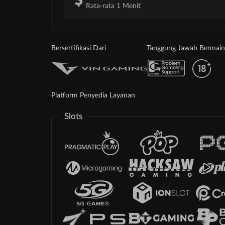
Rata-rata 1 Menit
Bersertifikasi Dari
Tanggung Jawab Bermain
Platform Penyedia Layanan
Slots