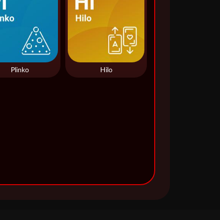
Plinko
Hilo