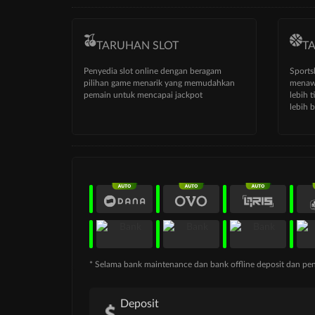
TARUHAN SLOT
T
Penyedia slot online dengan beragam
Sports
pilihan game menarik yang memudahkan
menawa
pemain untuk mencapai jackpot
lebih 
lebih 
* Selama bank maintenance dan bank offline deposit dan pen
Deposit