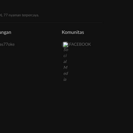
OL 77 nyaman terpercaya.
ungan
Komunitas
as77oke
FACEBOOK