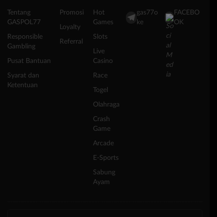
Tentang
Promosi
Hot
gas77o
FACEBO
GASPOL77
Games
ke
OK
Loyalty
Responsible
Slots
Referral
Gambling
Live
Pusat Bantuan
Casino
Syarat dan
Race
Ketentuan
Togel
Olahraga
Crash
Game
Arcade
E-Sports
Sabung
Ayam