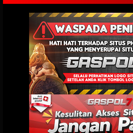
Race
Togel
Olahraga
Crash Game