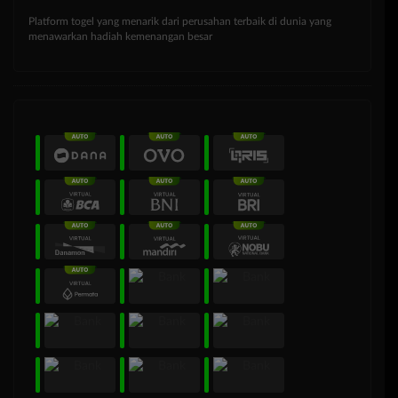
Platform togel yang menarik dari perusahan terbaik di dunia yang
menawarkan hadiah kemenangan besar