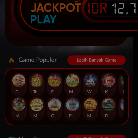
IDR
12,
JACKPOT
PLAY
Game Populer
Lebih Banyak Game
Gates of Olympus POP
Treasures of Aztec
Fortune Garuda 1000
Mahjong MaxWin
Way of Ninja
Koi Gate
Legacy of Kong Maxways
Mahjong Wins 3 – Black Scatter
Mahjong Ways
Gates of Olympus 1000
Pirate Quest 1000
MUSCLE FORTUNE CAT
Duck Hunters
Lucky Neko