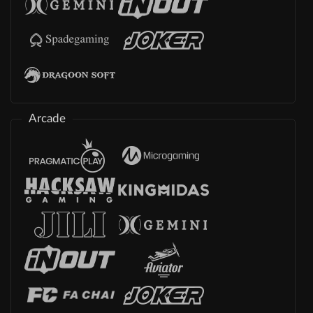
Arcade