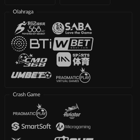
Olahraga
Crash Game