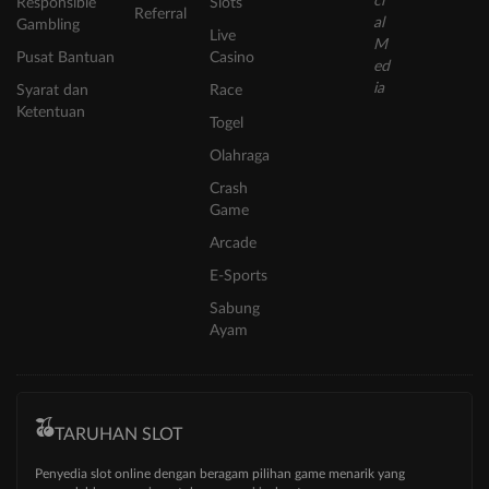
Responsible
Slots
Referral
Gambling
Live
Pusat Bantuan
Casino
Syarat dan
Race
Ketentuan
Togel
Olahraga
Crash
Game
Arcade
E-Sports
Sabung
Ayam
TARUHAN SLOT
Penyedia slot online dengan beragam pilihan game menarik yang